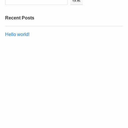
Recent Posts
Hello world!
Recent Comments
Hello world!
に
A WordPress Commenter
より
Archives
2023年10月
Categories